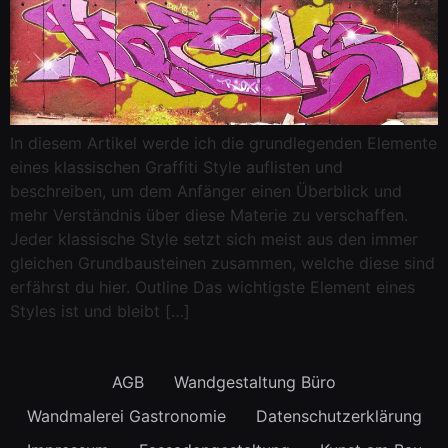
In diesem Artikel werde ich die grundlegenden Elemente
eines klassischen Graffiti Style auflisten und
beschreiben, um dem Anfänger einen Überblick und
mehr Verständnis über diese Materie zu verschaffen.
Jeder klassische Style setzt sich meist aus den immer
gleichen Grundbausteinen zusammen, welche diese sind
erfährst du hier. Outline Das wichtigste Element eines
Styles ist und bleibt […]
AGB
Wandgestaltung Büro
Wandmalerei Gastronomie
Datenschutzerklärung