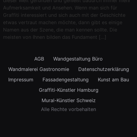
dieser Welt gefunden und genießt dadurch immer mehr
Aufmerksamkeit und Ansehen. Wenn man sich für
Graffiti interessiert und sich auch mit der Geschichte
etwas vertraut machen möchte, dann gibt es einige
Namen aus der Szene, die man kennen sollte. Die
meisten von Ihnen bilden das Fundament […]
AGB
Wandgestaltung Büro
Wandmalerei Gastronomie
Datenschutzerklärung
Impressum
Fassadengestaltung
Kunst am Bau
Graffiti-Künstler Hamburg
Mural-Künstler Schweiz
Alle Rechte vorbehalten