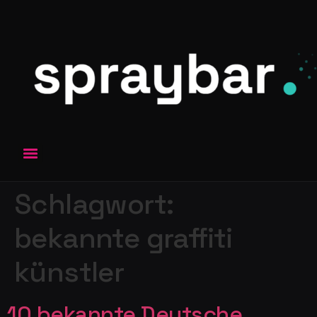
Schlagwort:
bekannte graffiti
künstler
10 bekannte Deutsche