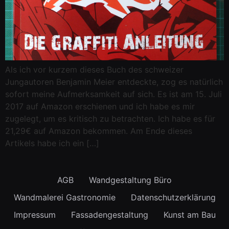
Als ich vor kurzem dieses Buch des schweizer
Jungautoren Benjamin Meier entdeckte, zog es natürlich
sofort meine Aufmerksamkeit auf sich. Es ist am 15. Juli
2017 auf Amazon erschienen und ich habe es mir
zugelegt, um es kritisch zu betrachten. Ich habe es für
21,29€ auf Amazon bekommen. Am Ende dieses
Artikels habe ich ein […]
AGB
Wandgestaltung Büro
Wandmalerei Gastronomie
Datenschutzerklärung
Impressum
Fassadengestaltung
Kunst am Bau