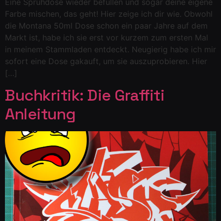
Eine Sprühdose wieder befüllen und sogar deine eigene
Farbe mischen, das geht! Hier zeige ich dir wie. Obwohl
die Montana 50ml Dose schon ein paar Jahre auf dem
Markt ist, habe ich sie erst vor kurzem zum ersten Mal
in meinem Stammladen entdeckt. Neugierig habe ich mir
sofort eine Dose gakauft, um sie auszuprobieren. Hier
[…]
Buchkritik: Die Graffiti
Anleitung