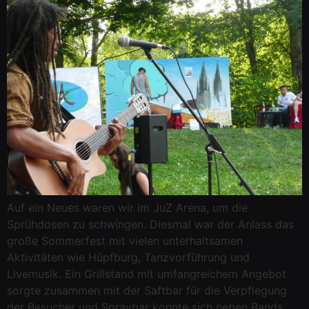
Auf ein Neues waren wir im JuZ Arena, um die
Sprühdosen zu schwingen. Diesmal war der Anlass das
große Sommerfest mit vielen unterhaltsamen
Aktivitäten wie Hüpfburg, Tanzvorführung und
Livemusik. Ein Grillstand mit umfangreichem Angebot
sorgte zusammen mit der Saftbar für die Verpflegung
der Besucher und Spraybar konnte sich neben Bands