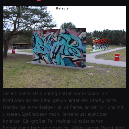
Als ich mit Graffiti anfing hatten wir in Wedel am
Kraftwerk an der Elbe, gleich hinter der Stadtgrenze
Hamburgs, eine riesige Hall of Fame, an der wir uns mit
unseren Sprühdosen nach Herzenslust austoben
konnten. Ein großer Teil meiner künstlerischen
Entwicklung fand an dieser ca. 200m langen Wand statt,