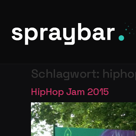
Schlagwort:
hipho
HipHop Jam 2015