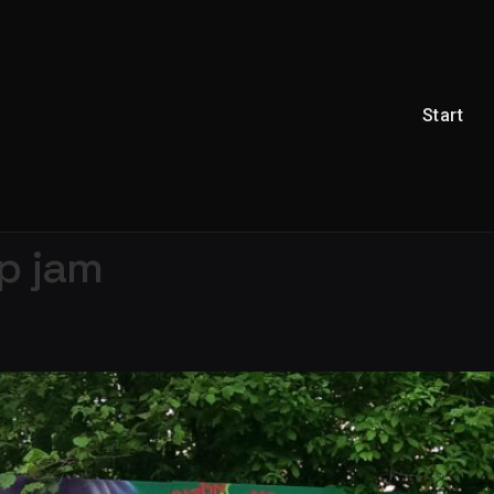
Start
p jam