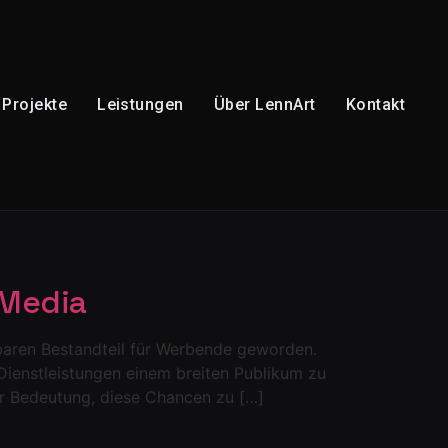
Projekte
Leistungen
Über LennArt
Kontakt
 Media
tbaren Bestandteil für Werbende geworden.
Dienstleistungen einem breiten Publikum zu
ßer Bedeutung, diese Chancen zu […]