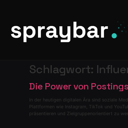
Schlagwort:
Influ
Die Power von Posting
In der heutigen digitalen Ära sind soziale M
Plattformen wie Instagram, TikTok und YouTu
präsentieren und Zielgruppenorientiert zu wer