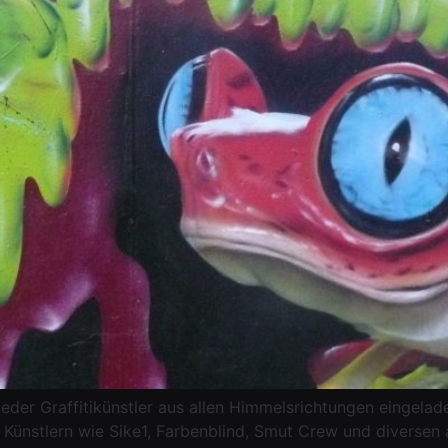
eder Graffitikünstler aus allen Himmelsrichtungen eingela
Künstlern wie Sike1, Farbenblind, Smut Crew und diversen 