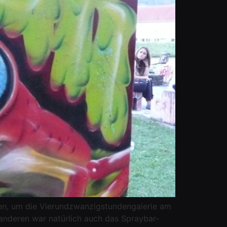
den, um die Vierundzwanzigstundengalerie am
anderen war natürlich auch das Spraybar-