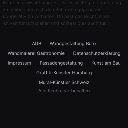
Bomben erwischt wurdest, ist es wichtig, erstmal ruhig
zu bleiben und sich den Behörden gegenüber
kooperativ zu verhalten. Du hast das Recht, einen
Anwalt hinzuzuziehen und solltest dies auch tun.
AGB
Wandgestaltung Büro
Wandmalerei Gastronomie
Datenschutzerklärung
Impressum
Fassadengestaltung
Kunst am Bau
Graffiti-Künstler Hamburg
Mural-Künstler Schweiz
Alle Rechte vorbehalten