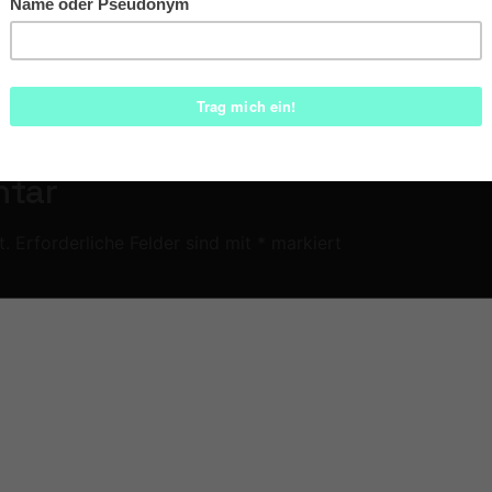
ntar
t.
Erforderliche Felder sind mit
*
markiert