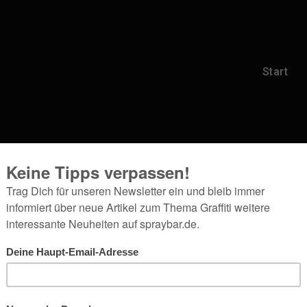
Start
sunday_ml