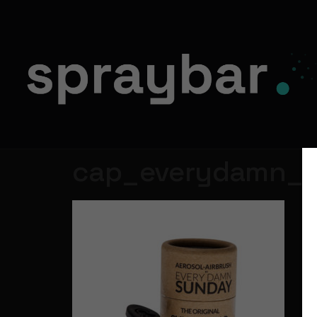
cap_everydamn_