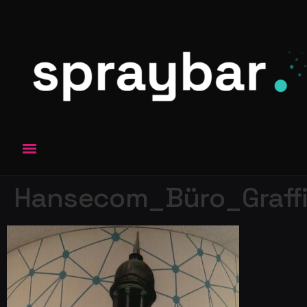
Hansecom_Büro_Graffi