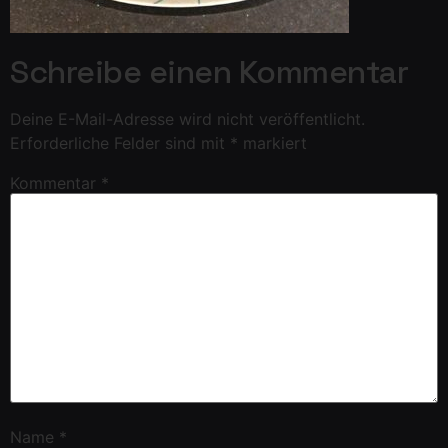
Schreibe einen Kommentar
Deine E-Mail-Adresse wird nicht veröffentlicht.
Erforderliche Felder sind mit
*
markiert
Kommentar
*
Name
*