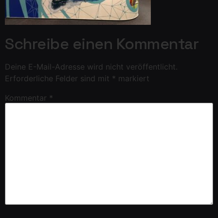
Schreibe einen Kommentar
Deine E-Mail-Adresse wird nicht veröffentlicht.
Erforderliche Felder sind mit
*
markiert
Kommentar
*