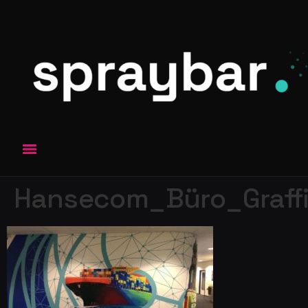
Hansecom_Büro_Graffit