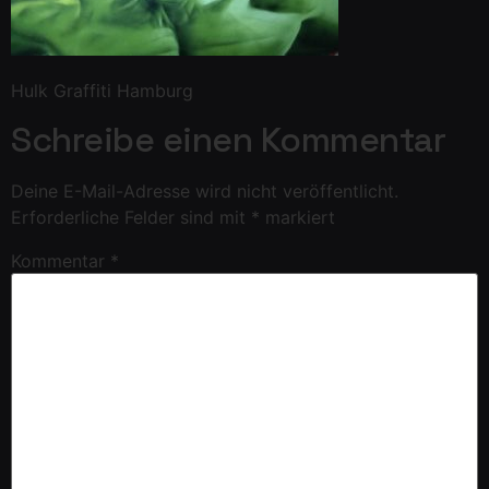
Hulk Graffiti Hamburg
Schreibe einen Kommentar
Deine E-Mail-Adresse wird nicht veröffentlicht.
Erforderliche Felder sind mit
*
markiert
Kommentar
*