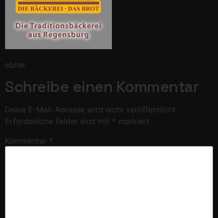
ebner
Schreibe einen Kommentar
Deine E-Mail-Adresse wird nicht veröffentlicht.
Erforderliche Felder sind mit
*
markiert
Kommentar
*