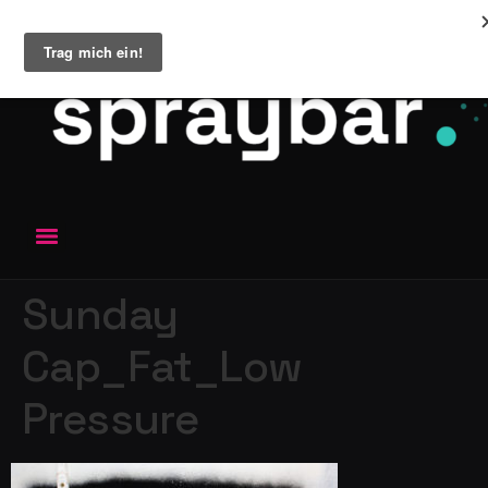
Sunday
Cap_Fat_Low
Pressure