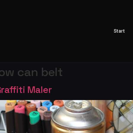
Start
ow can belt
affiti Maler