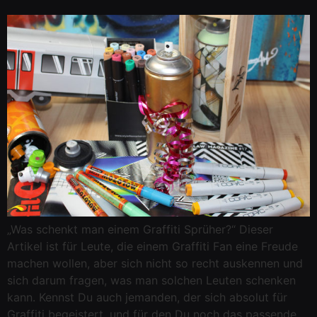
„Was schenkt man einem Graffiti Sprüher?“ Dieser
Artikel ist für Leute, die einem Graffiti Fan eine Freude
machen wollen, aber sich nicht so recht auskennen und
sich darum fragen, was man solchen Leuten schenken
kann. Kennst Du auch jemanden, der sich absolut für
Graffiti begeistert, und für den Du noch das passende