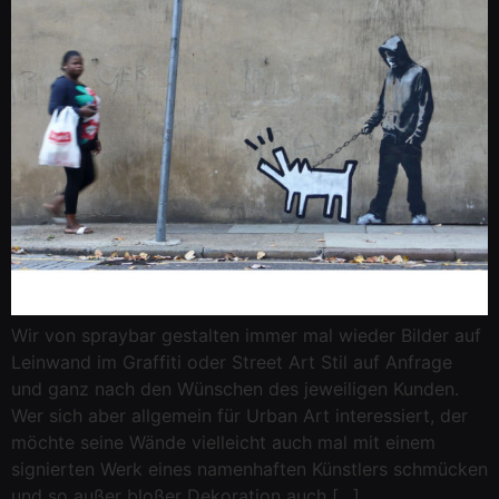
Wir von spraybar gestalten immer mal wieder Bilder auf
Leinwand im Graffiti oder Street Art Stil auf Anfrage
und ganz nach den Wünschen des jeweiligen Kunden.
Wer sich aber allgemein für Urban Art interessiert, der
möchte seine Wände vielleicht auch mal mit einem
signierten Werk eines namenhaften Künstlers schmücken
und so außer bloßer Dekoration auch […]