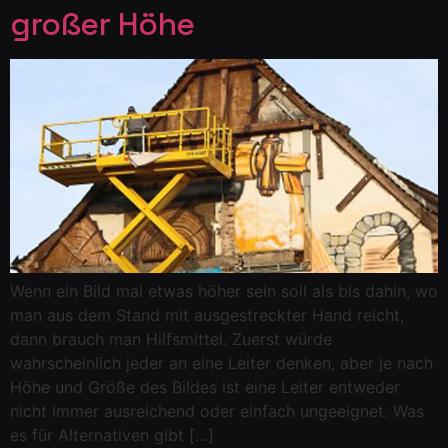
großer Höhe
Wenn ein Bild mal etwas höher sein soll als bis dahin, wo
man aus dem Stand mit ausgestreckter Hand reicht,
dann brauch man Hilfsmittel. Zuerst würde
wahrscheinlich jeder an eine Leiter denken, aber je nach
Höhe und Größe des Bildes ist eine Leiter entweder
nicht immer ausreichend oder einfach ungeeignet. Was
es für Alternativen gibt […]