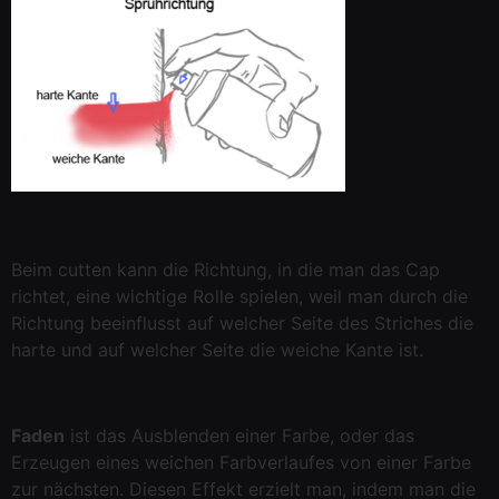
Beim cutten kann die Richtung, in die man das Cap
richtet, eine wichtige Rolle spielen, weil man durch die
Richtung beeinflusst auf welcher Seite des Striches die
harte und auf welcher Seite die weiche Kante ist.
Faden
ist das Ausblenden einer Farbe, oder das
Erzeugen eines weichen Farbverlaufes von einer Farbe
zur nächsten. Diesen Effekt erzielt man, indem man die