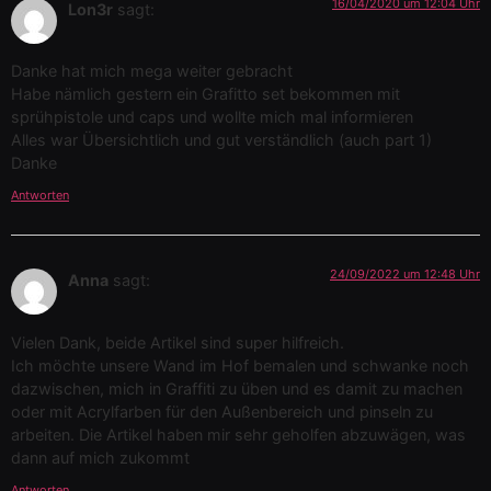
16/04/2020 um 12:04 Uhr
Lon3r
sagt:
Danke hat mich mega weiter gebracht
Habe nämlich gestern ein Grafitto set bekommen mit
sprühpistole und caps und wollte mich mal informieren
Alles war Übersichtlich und gut verständlich (auch part 1)
Danke
Antworten
24/09/2022 um 12:48 Uhr
Anna
sagt:
Vielen Dank, beide Artikel sind super hilfreich.
Ich möchte unsere Wand im Hof bemalen und schwanke noch
dazwischen, mich in Graffiti zu üben und es damit zu machen
oder mit Acrylfarben für den Außenbereich und pinseln zu
arbeiten. Die Artikel haben mir sehr geholfen abzuwägen, was
dann auf mich zukommt
Antworten