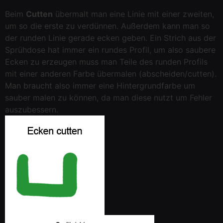
Beim
Cutten
übermalt man eine Linie mit einer zweiten,
um so die erste zu verdünnen. Außerdem kann man so
der runden Linie gerade ecken geben. Ein Strich aus der
Sprühdose hat immer ein rundes Profil, um also saubere
Ecken zu erzeugen muss man Teile des runden Profils
mit einer anderen Farbe übermalen (abscheiden/cutten).
Man braucht also immer eine Hintergrundfarbe um
sauber malen zu können, da man diese nutzt um Fehler
auszubessern.