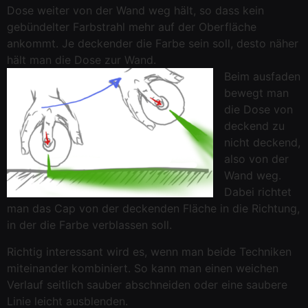
Dose weiter von der Wand weg hält, so dass kein
gebündelter Farbstrahl mehr auf der Oberfläche
ankommt. Je deckender die Farbe sein soll, desto näher
hält man die Dose zur Wand.
Beim ausfaden
bewegt man
die Dose von
deckend zu
nicht deckend,
also von der
Wand weg.
Dabei richtet
man das Cap von der deckenden Fläche in die Richtung,
in der die Farbe verblassen soll.
Richtig interessant wird es, wenn man beide Techniken
miteinander kombiniert. So kann man einen weichen
Verlauf seitlich sauber abschneiden oder eine saubere
Linie leicht ausblenden.