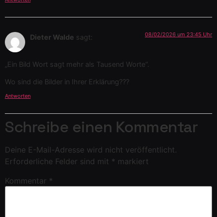
08/02/2026 um 23:45 Uhr
Dieter Walde
sagt:
„Ein Bild Wort sagt mehr als Tausend Worte“.
Wo sind die Bilder in Ihrer Erklärung???
Antworten
Schreibe einen Kommentar
Deine E-Mail-Adresse wird nicht veröffentlicht.
Erforderliche Felder sind mit
*
markiert
Kommentar
*